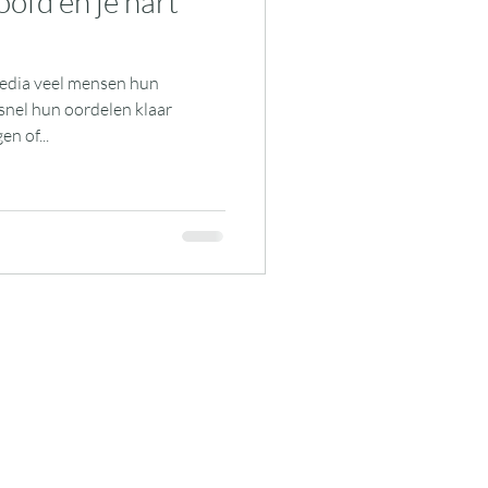
oofd en je hart
media veel mensen hun
nel hun oordelen klaar
n of...