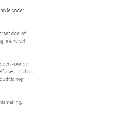
kan je onder 
reet doel of 
g financieel 
 doen voor de 
lf goed inschat. 
oudt je nog 
nismaking. 