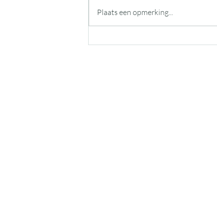
Plaats een opmerking...
Verbeelding brengt je overal