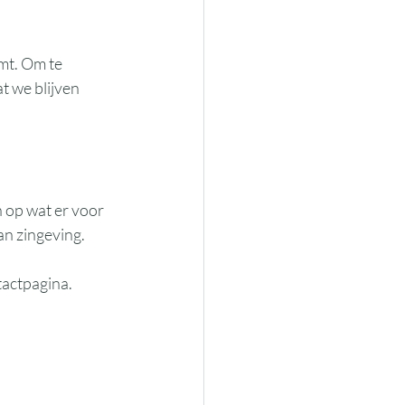
mt. Om te 
t we blijven 
 op wat er voor 
an zingeving.
tactpagina.